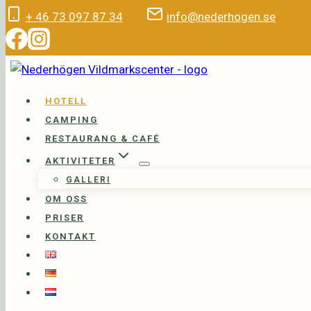
to
+ 46 73 097 87 34
info@nederhogen.se
content
HOTELL
CAMPING
RESTAURANG & CAFÉ
AKTIVITETER
GALLERI
OM OSS
PRISER
KONTAKT