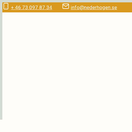
Doorgaan
+ 46 73 097 87 34
info@nederhogen.se
naar
inhoud